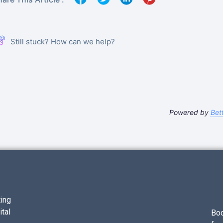
Still stuck? How can we help?
Powered by
Bet
ting
tal
Bo