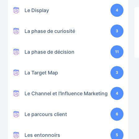
Le Display
4
La phase de curiosité
3
La phase de décision
11
La Target Map
3
Le Channel et l'Influence Marketing
4
Le parcours client
6
Les entonnoirs
5