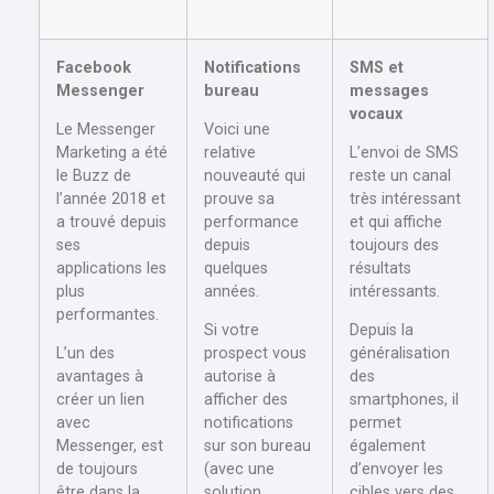
Facebook
Notifications
SMS et
Messenger
bureau
messages
vocaux
Le Messenger
Voici une
Marketing a été
relative
L’envoi de SMS
le Buzz de
nouveauté qui
reste un canal
l’année 2018 et
prouve sa
très intéressant
a trouvé depuis
performance
et qui affiche
ses
depuis
toujours des
applications les
quelques
résultats
plus
années.
intéressants.
performantes.
Si votre
Depuis la
L’un des
prospect vous
généralisation
avantages à
autorise à
des
créer un lien
afficher des
smartphones, il
avec
notifications
permet
Messenger, est
sur son bureau
également
de toujours
(avec une
d’envoyer les
être dans la
solution
cibles vers des