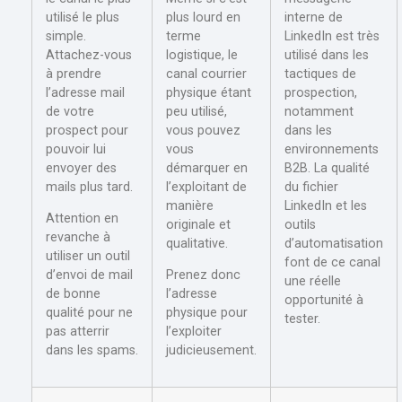
utilisé le plus
plus lourd en
interne de
simple.
terme
LinkedIn est très
Attachez-vous
logistique, le
utilisé dans les
à prendre
canal courrier
tactiques de
l’adresse mail
physique étant
prospection,
de votre
peu utilisé,
notamment
prospect pour
vous pouvez
dans les
pouvoir lui
vous
environnements
envoyer des
démarquer en
B2B. La qualité
mails plus tard.
l’exploitant de
du fichier
manière
LinkedIn et les
Attention en
originale et
outils
revanche à
qualitative.
d’automatisation
utiliser un outil
font de ce canal
d’envoi de mail
Prenez donc
une réelle
de bonne
l’adresse
opportunité à
qualité pour ne
physique pour
tester.
pas atterrir
l’exploiter
dans les spams.
judicieusement.