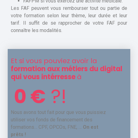
FAFPM si vous exercez une activité médicale.
Les FAF peuvent vous rembourser tout ou partie de
votre formation selon leur thème, leur durée et leur
tarif. Il suffit de se rapprocher de votre FAF pour
connaître les modalités.
Et si vous pouviez avoir la
formation aux métiers du digital
qui vous intérresse
à
0 €
?!
Nous avons tout fait pour que vous puissiez
utiliser vos fonds de financement des
formations… CPF, OPCOs, FNE, …
On est
prêts !